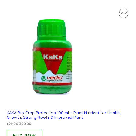
Original
Current
Pro
Sale
price
price
was:
is:
On
₹699.00.
₹390.00.
Sal
KAKA Bio Crop Protection 100 ml – Plant Nutrient for Healthy
Growth, Strong Roots & Improved Plant.
699.00
390.00
BUY NOW