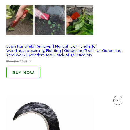
Lawn Handheld Remover | Manual Tool Handle for
Weeding/Loosening/Planting | Gardening Tool | for Gardening
Yard Work | Weeders Tool (Pack of 1,Multicolor)
1,199.00
338.00
BUY NOW
Original
Current
Pro
Sale
price
price
was:
is:
On
₹799.00.
₹388.00.
Sal