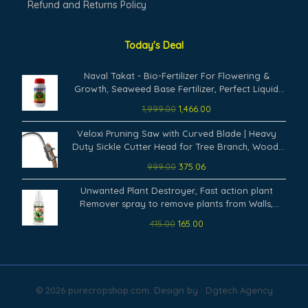
Refund and Returns Policy
Today's Deal
Original
Current
Naval Takat - Bio-Fertilizer For Flowering &
price
price
Growth, Seaweed Base Fertilizer, Perfect Liquid
was:
is:
Fertilizer For Rose Plants (1000 Ml)
1,999.00
1,466.00
₹1,999.00.
₹1,466.00.
Original
Current
Veloxi Pruning Saw with Curved Blade | Heavy
price
price
Duty Sickle Cutter Head for Tree Branch, Wood,
was:
is:
Grass & Weed Cutting – Manual Garden Tool
999.00
375.06
₹999.00.
₹375.06.
Attachment
Original
Current
Unwanted Plant Destroyer, Fast action plant
price
price
Remover spray to remove plants from Walls,
was:
is:
Terrace, Water Tanks, Staircase and on any other
415.00
165.00
₹415.00.
₹165.00.
concrete structure. (100 ml)
© 2026 purecropshop.com. Design by : Dgtech Agency