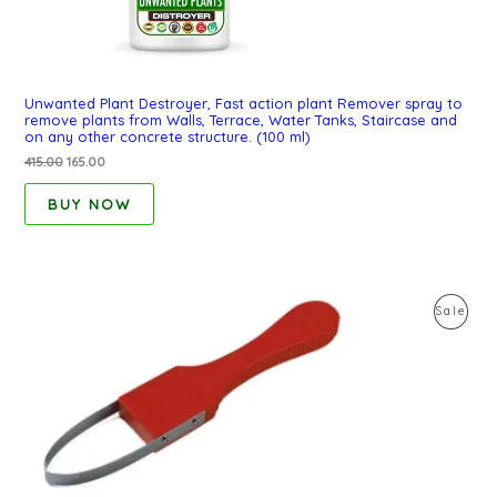
Unwanted Plant Destroyer, Fast action plant Remover spray to
remove plants from Walls, Terrace, Water Tanks, Staircase and
on any other concrete structure. (100 ml)
415.00
165.00
BUY NOW
Original
Current
Pro
Sale
price
price
was:
is:
On
₹1,199.00.
₹338.00.
Sal