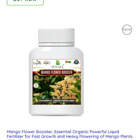
Original
Current
Pro
Sale
price
price
was:
is:
On
₹1,150.00.
₹159.00.
Sal
Mango Flower Booster, Essential Organic Powerful Liquid
Fertilizer for Fast Growth and Heavy Flowering of Mango Plants.